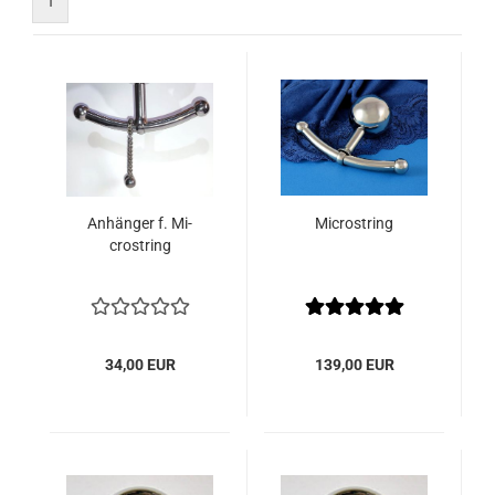
1
An­hän­ger f. Mi­
Mi­crostring
crostring
34,00 EUR
139,00 EUR