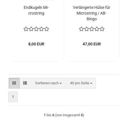
End­ku­geln Mi­
Ver­län­ger­te Hülse für
crostring
Mi­crostring / AB-​
Bingo
8,00 EUR
47,00 EUR
Sortieren nach
pro Seite
Sortieren nach
40 pro Seite
1
1
bis
6
(von insgesamt
6
)