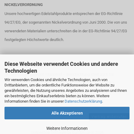
NICKELVERORDNUNG
Unsere hochwertigen Edelstahlprodukte entsprechen der EG-Richtlinie
94/27/EG, der sogenannten Nickelverordnung von Juni 2000. Die von uns
verwendeten Materialien unterschreiten die in der EG-Richtlinie 94/27/EG
festgelegten Höchstwerte deutlich.
Diese Webseite verwendet Cookies und andere
TITANNITRID – BESCHICHTUNG
Technologien
Unsere Sonderserie mit Titannitrid – Beschichtung stellt auch für
Wir verwenden Cookies und ähnliche Technologien, auch von
Allergiker kein Problem dar. Titannitrid ist antiallergisch und 100 %
Drittanbietern, um die ordentliche Funktionsweise der Website zu
gewährleisten, die Nutzung unseres Angebotes zu analysieren und Ihnen
biologisch verträglich.
ein bestmögliches Einkaufserlebnis bieten zu können. Weitere
Informationen finden Sie in unserer
Datenschutzerklärung
.
Alle Akzeptieren
Vertrag widerrufen
Weitere Informationen
Onlineshop Software
by Gambio.de © 2026