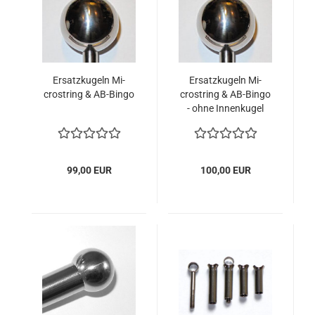
Er­satz­ku­geln Mi­
Er­satz­ku­geln Mi­
crostring & AB-​Bingo
crostring & AB-​Bingo
- ohne In­nen­ku­gel
99,00 EUR
100,00 EUR