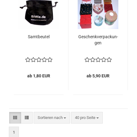
Samt­beu­tel
Ge­schenk­ver­pa­ckun­
gen
ab 1,80 EUR
ab 5,90 EUR
Sortieren nach
pro Seite
Sortieren nach
40 pro Seite
1