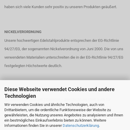
haben sich viele Kunden sehr positiv zu unseren Produkten geäußert.
NICKELVERORDNUNG
Unsere hochwertigen Edelstahlprodukte entsprechen der EG-Richtlinie
94/27/EG, der sogenannten Nickelverordnung von Juni 2000. Die von uns
verwendeten Materialien unterschreiten die in der EG-Richtlinie 94/27/EG
festgelegten Höchstwerte deutlich.
Diese Webseite verwendet Cookies und andere
TITANNITRID – BESCHICHTUNG
Technologien
Unsere Sonderserie mit Titannitrid – Beschichtung stellt auch für
Wir verwenden Cookies und ähnliche Technologien, auch von
Allergiker kein Problem dar. Titannitrid ist antiallergisch und 100 %
Drittanbietern, um die ordentliche Funktionsweise der Website zu
gewährleisten, die Nutzung unseres Angebotes zu analysieren und Ihnen
biologisch verträglich.
ein bestmögliches Einkaufserlebnis bieten zu können. Weitere
Informationen finden Sie in unserer
Datenschutzerklärung
.